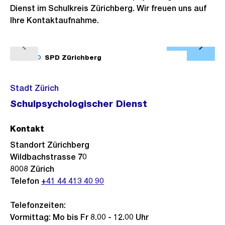
Dienst im Schulkreis Zürichberg. Wir freuen uns auf
Ihre Kontaktaufnahme.
Ö
V
N
f
1/10
SPD Zürichberg
2/10
o
ä
f
r
c
n
Stadt Zürich
h
h
e
Schulpsychologischer Dienst
e
s
B
r
t
i
Kontakt
i
e
l
Standort Zürichberg
g
s
d
Wildbachstrasse 70
e
i
8008
Zürich
s
n
Telefon
+41 44 413 40 90
G
Telefonzeiten:
r
Vormittag: Mo bis Fr 8.00 - 12.00 Uhr
o