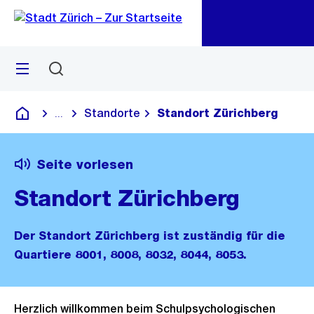
Zu
Zu
Sprunglink
Navigation
Menü
Suchen
M
öf
Standorte
Standort Zürichberg
...
Blende alle Breadcrumbs ein
Deutsch
Seite vorlesen
Standort Zürichberg
Der Standort Zürichberg ist zuständig für die
Quartiere 8001, 8008, 8032, 8044, 8053.
Herzlich willkommen beim Schulpsychologischen