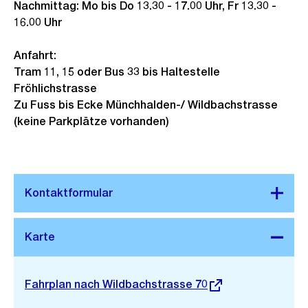
Nachmittag: Mo bis Do 13.30 - 17.00 Uhr, Fr 13.30 -
s
16.00 Uhr
s
a
Anfahrt:
n
Tram 11, 15 oder Bus 33 bis Haltestelle
s
Fröhlichstrasse
i
Zu Fuss bis Ecke Münchhalden-/ Wildbachstrasse
(keine Parkplätze vorhanden)
c
h
t
Stadtplan 3D
Externer
Fahrplan nach Wildbachstrasse 70
Link: