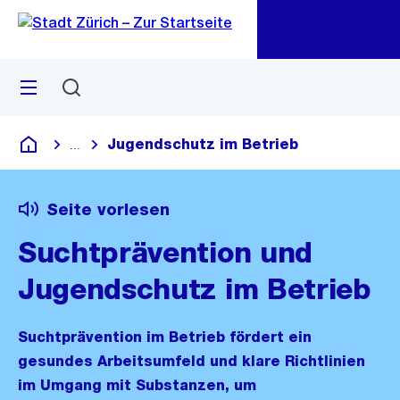
Zu
Zu
Sprunglink
Navigation
Menü
Suchen
M
öf
Jugendschutz im Betrieb
...
Blende alle Breadcrumbs ein
Deutsch
Seite vorlesen
Suchtprävention und
Jugendschutz im Betrieb
Suchtprävention im Betrieb fördert ein
gesundes Arbeitsumfeld und klare Richtlinien
im Umgang mit Substanzen, um