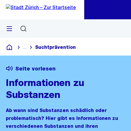
Zu
Zu
Sprunglink
Navigation
Menü
Suchen
M
öf
Suchtprävention
...
Blende alle Breadcrumbs ein
Deutsch
Seite vorlesen
Informationen zu
Substanzen
Ab wann sind Substanzen schädlich oder
problematisch? Hier gibt es Informationen zu
verschiedenen Substanzen und ihren