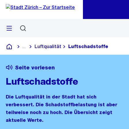
Zu
Zu
Sprunglink
Navigation
Menü
Suchen
M
öf
Luftqualität
Luftschadstoffe
...
Blende alle Breadcrumbs ein
Deutsch
Seite vorlesen
Luftschadstoffe
Die Luftqualität in der Stadt hat sich
verbessert. Die Schadstoffbelastung ist aber
teilweise noch zu hoch. Die Übersicht zeigt
aktuelle Werte.