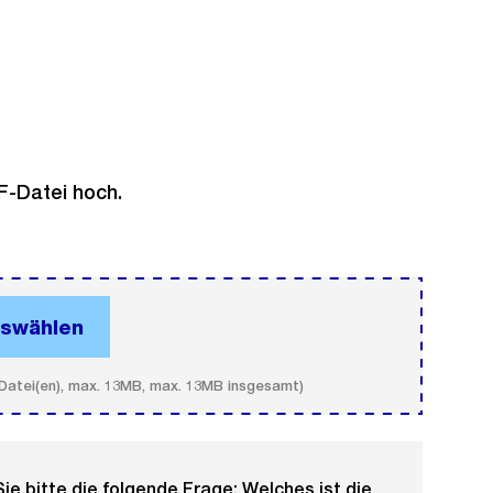
PDF-Datei hoch.
uswählen
. 15 Datei(en), max. 13MB, max. 13MB insgesamt)
e bitte die folgende Frage: Welches ist die