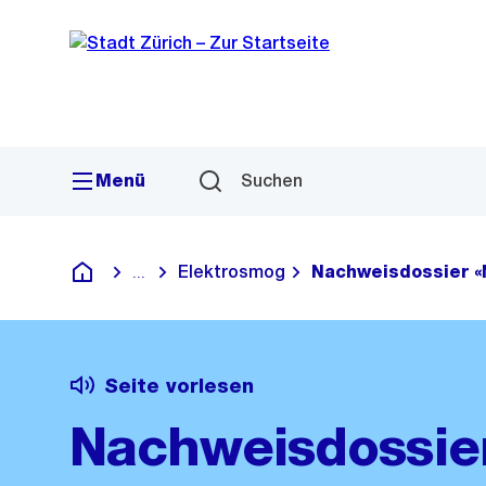
Sprunglink
Navigation
Menü
Suchen
Elektrosmog
Nachweisdossier «
...
Blende alle Breadcrumbs ein
Deutsch
Seite vorlesen
Nachweisdossie