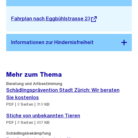
Stadtplan 3D
Externer
Fahrplan nach Eggbühlstrasse 23
Link:
Mehr zum Thema
Beratung und Artbestimmung
Schädlingsprävention Stadt Zürich: Wir beraten
Sie kostenlos
PDF | 2 Seiten | 312 KB
Stiche von unbekannten Tieren
PDF | 2 Seiten | 207 KB
Schädlingsbekämpfung