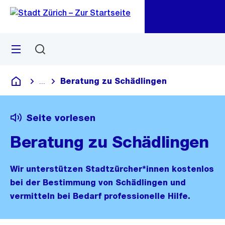
Zu
Zu
Sprunglink
Navigation
Menü
Suchen
M
öf
Beratung zu Schädlingen
...
Blende alle Breadcrumbs ein
Deutsch
Seite vorlesen
Beratung zu Schädlingen
Wir unterstützen Stadtzürcher*innen kostenlos
bei der Bestimmung von Schädlingen und
vermitteln bei Bedarf professionelle Hilfe.