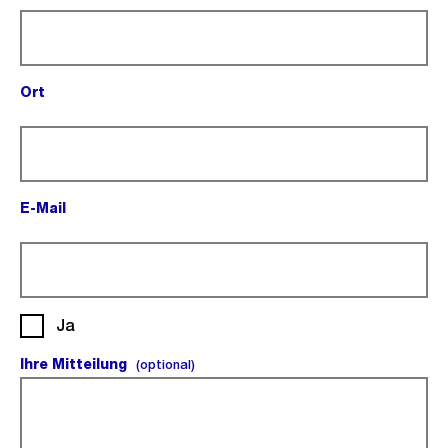
Ort
(Pflichtfeld).
E-Mail
(Pflichtfeld).
Ja
Ihre Mitteilung
(optional).
(optional)