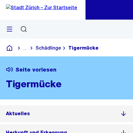
Zu
Zu
Sprunglink
Navigation
Menü
Suchen
M
öf
Schädlinge
Tigermücke
...
Blende alle Breadcrumbs ein
Deutsch
Seite vorlesen
Tigermücke
Aktuelles
Herkunft und Erkennung