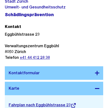
Stadt Zürich
Umwelt- und Gesundheitsschutz
Schädlingsprävention
Kontakt
Eggbühlstrasse 23
Verwaltungszentrum Eggbühl
8050
Zürich
Telefon
+41 44 412 28 38
Stadtplan 3D
Externer
Fahrplan nach Eggbühlstrasse 23