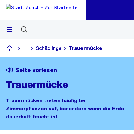
Zu
Zu
Sprunglink
Navigation
Menü
Suchen
M
öf
Schädlinge
Trauermücke
...
Blende alle Breadcrumbs ein
Deutsch
Seite vorlesen
Trauermücke
Trauermücken treten häufig bei
Zimmerpflanzen auf, besonders wenn die Erde
dauerhaft feucht ist.