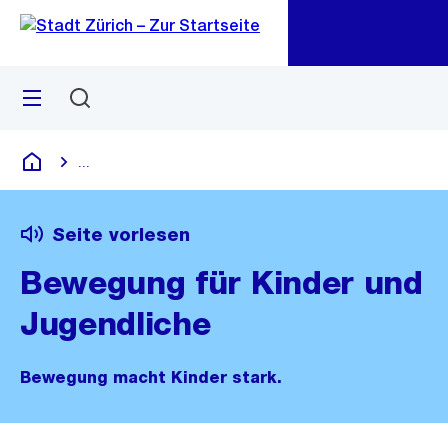
Zu
Zu
Sprunglink
Navigation
Menü
Suchen
M
öf
...
Blende alle Breadcrumbs ein
Deutsch
Seite vorlesen
Bewegung für Kinder und
Jugendliche
Bewegung macht Kinder stark.