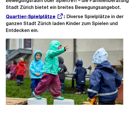
Bewegungsraum oder Spieltreff – die Familienberatung
Stadt Zürich bietet ein breites Bewegungsangebot.
Externer
Quartier-Spielplätze
:
Diverse Spielplätze in der
Link:
ganzen Stadt Zürich laden Kinder zum Spielen und
Entdecken ein.