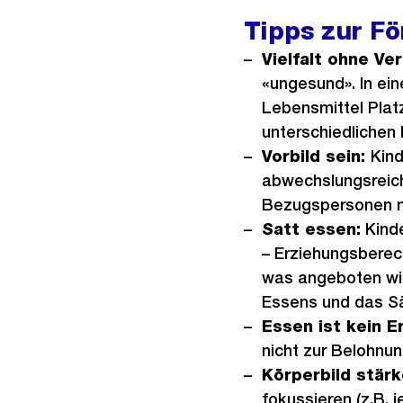
Tipps zur F
Vielfalt ohne Ve
«ungesund». In ei
Lebensmittel Platz
unterschiedlichen
Vorbild sein:
Kind
abwechslungsreic
Bezugspersonen mo
Satt essen:
Kinde
– Erziehungsberec
was angeboten wi
Essens und das Sä
Essen ist kein E
nicht zur Belohnu
Körperbild stär
fokussieren (z.B. 