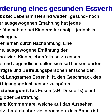
örderung eines gesunden Essverh
rbote:
Lebensmittel sind weder «gesund» noch
ner ausgewogenen Ernährung hat jedes
 (Ausnahme bei Kindern: Alkohol) – jedoch in
 Mengen.
er lernen durch Nachahmung. Eine
he, ausgewogene Ernährung der
tiviert Kinder, ebenfalls so zu essen.
r und Jugendliche sollen sich satt essen dürfen
htigte und Betreuungspersonen entscheiden,
rd. Langsames Essen hilft, den Geschmack des
ttigungsgefühl besser zu spüren.
rziehungsmittel:
Essen (z.B. Desserts) dient
ng oder Bestrafung.
ken:
Kommentare, welche auf das Aussehen
jetzt hast du aber viel gegessen, dein Bauch ist