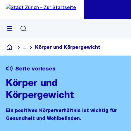
Zu
Zu
Sprunglink
Navigation
Menü
Suchen
M
öf
Körper und Körpergewicht
...
Blende alle Breadcrumbs ein
Deutsch
Seite vorlesen
Körper und
Körpergewicht
Ein positives Körperverhältnis ist wichtig für
Gesundheit und Wohlbefinden.