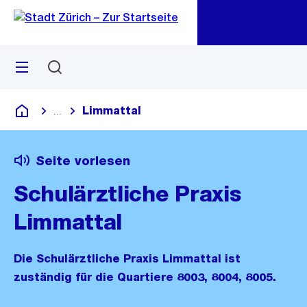
Zu
Zu
Sprunglink
Navigation
Menü
Suchen
M
öf
Limmattal
...
Blende alle Breadcrumbs ein
Deutsch
Seite vorlesen
Schulärztliche Praxis
Limmattal
Die Schulärztliche Praxis Limmattal ist
zuständig für die Quartiere 8003, 8004, 8005.