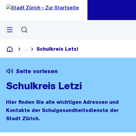
Zu
Zu
Sprunglink
Navigation
Menü
Suchen
M
öf
Schulkreis Letzi
...
Blende alle Breadcrumbs ein
Deutsch
Seite vorlesen
Schulkreis Letzi
Hier finden Sie alle wichtigen Adressen und
Kontakte der Schulgesundheitsdienste der
Stadt Zürich.