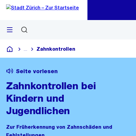
Zu
Zu
Sprunglink
Navigation
Menü
Suchen
M
öf
Zahnkontrollen
...
Blende alle Breadcrumbs ein
Deutsch
Seite vorlesen
Zahnkontrollen bei
Kindern und
Jugendlichen
Zur Früherkennung von Zahnschäden und
Fehlstellungen.