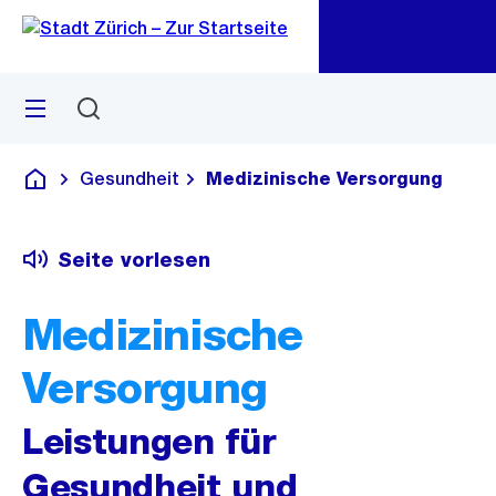
Zu
Zu
Sprunglink
Navigation
Menü
Suchen
M
öf
Gesundheit
Medizinische Versorgung
Deutsch
Seite vorlesen
Medizinische
Versorgung
Leistungen für
Gesundheit und