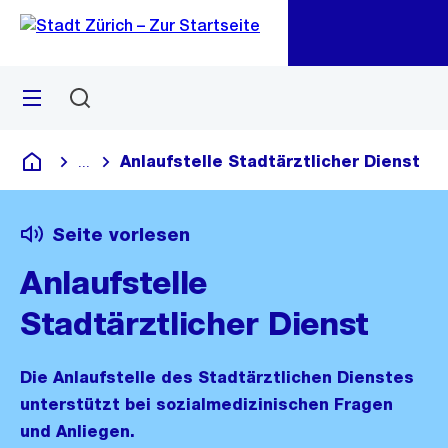
Zu
Zu
Sprunglink
Navigation
Menü
Suchen
M
öf
Anlaufstelle Stadtärztlicher Dienst
...
Blende alle Breadcrumbs ein
Deutsch
Seite vorlesen
Anlaufstelle
Stadtärztlicher Dienst
Die Anlaufstelle des Stadtärztlichen Dienstes
unterstützt bei sozialmedizinischen Fragen
und Anliegen.