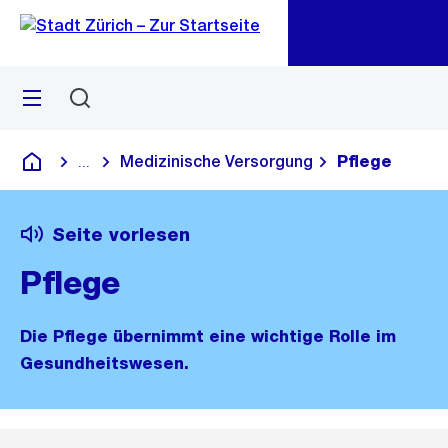
Zu
Zu
Sprunglink
Navigation
Menü
Suchen
M
öf
Medizinische Versorgung
Pflege
...
Blende alle Breadcrumbs ein
Deutsch
Seite vorlesen
Pflege
Die Pflege übernimmt eine wichtige Rolle im
Gesundheitswesen.