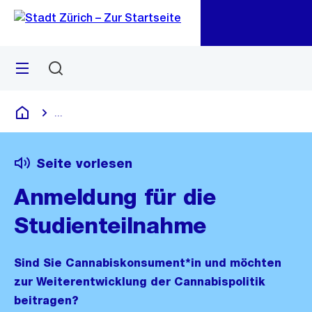
Zu
Zu
Sprunglink
Navigation
Menü
Suchen
M
öf
...
Blende alle Breadcrumbs ein
Deutsch
Seite vorlesen
Anmeldung für die
Studienteilnahme
Sind Sie Cannabiskonsument*in und möchten
zur Weiterentwicklung der Cannabispolitik
beitragen?