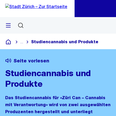
Zu
Zu
Sprunglink
Navigation
Menü
Suchen
M
öf
Studiencannabis und Produkte
...
Blende alle Breadcrumbs ein
Deutsch
Seite vorlesen
Studiencannabis und
Produkte
Das Studiencannabis für «Züri Can – Cannabis
mit Verantwortung» wird von zwei ausgewählten
Produzenten hergestellt und unterliegt