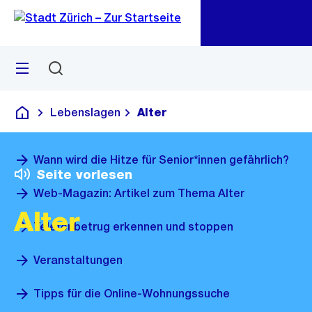
Zu
Zu
Sprunglink
Navigation
Menü
Suchen
M
öf
Lebenslagen
Alter
Deutsch
Wann wird die Hitze für Senior*innen gefährlich?
Seite vorlesen
Web-Magazin: Artikel zum Thema Alter
Alter
Telefonbetrug erkennen und stoppen
Veranstaltungen
Tipps für die Online-Wohnungssuche