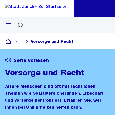
Zu
Zu
Sprunglink
Navigation
Menü
Suchen
M
öf
Vorsorge und Recht
...
Blende alle Breadcrumbs ein
Deutsch
Seite vorlesen
Vorsorge und Recht
Ältere Menschen sind oft mit rechtlichen
Themen wie Sozialversicherungen, Erbschaft
und Vorsorge konfrontiert. Erfahren Sie, wer
Ihnen bei Unklarheiten helfen kann.