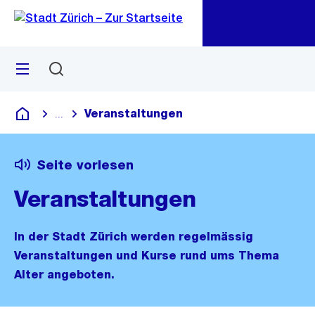
Zu
Zu
Sprunglink
Navigation
Menü
Suchen
M
öf
Veranstaltungen
...
Blende alle Breadcrumbs ein
Deutsch
Seite vorlesen
Veranstaltungen
In der Stadt Zürich werden regelmässig
Veranstaltungen und Kurse rund ums Thema
Alter angeboten.