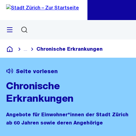
Navigation
Sprunglink
Zu
Zu
Menü
Suchen
M
öf
Chronische Erkrankungen
...
Blende alle Breadcrumbs ein
Deutsch
Seite vorlesen
Chronische
Erkrankungen
Angebote für Einwohner*innen der Stadt Zürich
ab 60 Jahren sowie deren Angehörige