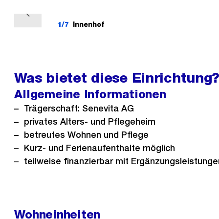
V
1/7
Innenhof
o
r
h
e
Was bietet diese Einrichtung
r
Allgemeine Informationen
i
Trägerschaft: Senevita AG
g
privates Alters- und Pflegeheim
e
betreutes Wohnen und Pflege
s
Kurz- und Ferienaufenthalte möglich
teilweise finanzierbar mit Ergänzungsleistunge
Wohneinheiten