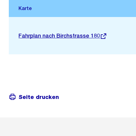
Stadtplan 3D
Externer
Fahrplan nach Birchstrasse 180
Link:
Seite drucken