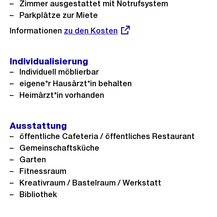
Zimmer ausgestattet mit Notrufsystem
i
Parkplätze zur Miete
c
Informationen
Externer
zu den Kosten
h
Link:
t
Individualisierung
Individuell möblierbar
eigene*r Hausärzt*in behalten
Heimärzt*in vorhanden
Ausstattung
öffentliche Cafeteria / öffentliches Restaurant
Gemeinschaftsküche
Garten
Fitnessraum
Kreativraum / Bastelraum / Werkstatt
Bibliothek