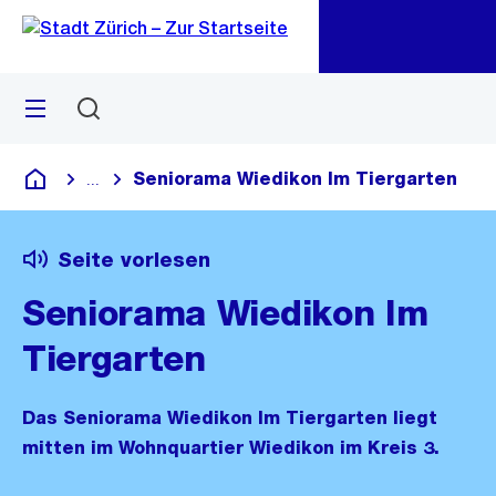
Zu
Zu
Sprunglink
Navigation
Menü
Suchen
M
öf
Seniorama Wiedikon Im Tiergarten
...
Blende alle Breadcrumbs ein
Deutsch
Seite vorlesen
Seniorama Wiedikon Im
Tiergarten
Das Seniorama Wiedikon Im Tiergarten liegt
mitten im Wohnquartier Wiedikon im Kreis 3.