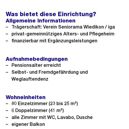
o
ä
f
r
c
n
Was bietet diese Einrichtung?
h
h
e
Allgemeine Informationen
e
s
B
Trägerschaft: Verein Seniorama Wiedikon / iga
r
t
privat-gemeinnütziges Alters- und Pflegeheim
i
i
e
finanzierbar mit Ergänzungsleistungen
l
g
s
d
e
i
Aufnahmebedingungen
s
Pensionsalter erreicht
n
Selbst- und Fremdgefährdung und
G
Weglauftendenz
r
o
s
Wohneinheiten
80 Einzelzimmer (23 bis 25 m²)
s
6 Doppelzimmer (41 m²)
a
alle Zimmer mit WC, Lavabo, Dusche
n
eigener Balkon
s