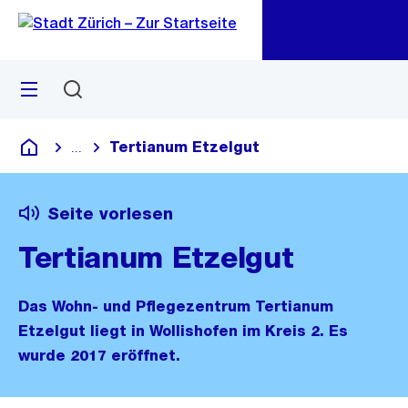
Zu
Zu
Sprunglink
Navigation
Menü
Suchen
M
öf
Tertianum Etzelgut
...
Blende alle Breadcrumbs ein
Deutsch
Seite vorlesen
Tertianum Etzelgut
Das Wohn- und Pflegezentrum Tertianum
Etzelgut liegt in Wollishofen im Kreis 2. Es
wurde 2017 eröffnet.