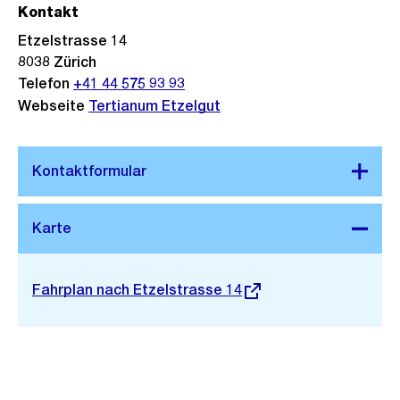
Kontakt
Etzelstrasse 14
8038
Zürich
Telefon
+41 44 575 93 93
Webseite
Tertianum Etzelgut
Stadtplan 3D
Externer
Fahrplan nach Etzelstrasse 14
Link: