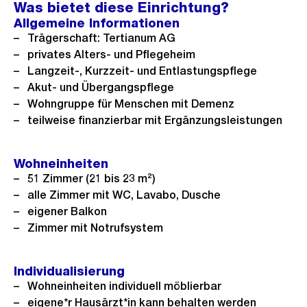
n
Was bietet diese Einrichtung?
h
h
e
Allgemeine Informationen
e
s
B
Trägerschaft: Tertianum AG
r
t
privates Alters- und Pflegeheim
i
i
e
Langzeit-, Kurzzeit- und Entlastungspflege
l
Akut- und Übergangspflege
g
s
d
Wohngruppe für Menschen mit Demenz
e
i
teilweise finanzierbar mit Ergänzungsleistungen
s
n
G
Wohneinheiten
r
51 Zimmer (21 bis 23 m²)
o
alle Zimmer mit WC, Lavabo, Dusche
s
eigener Balkon
s
Zimmer mit Notrufsystem
a
n
Individualisierung
s
Wohneinheiten individuell möblierbar
i
eigene*r Hausärzt*in kann behalten werden