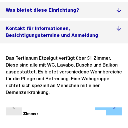
Was bietet diese Einrichtung?
Kontakt für Informationen,
Besichtigungstermine und Anmeldung
Das Tertianum Etzelgut verfügt über 51 Zimmer.
Diese sind alle mit WC, Lavabo, Dusche und Balkon
ausgestattet. Es bietet verschiedene Wohnbereiche
für die Pflege und Betreuung. Eine Wohngruppe
richtet sich speziell an Menschen mit einer
Demenzerkrankung.
Ö
V
N
f
1/5
Zimmer
2/5
o
ä
f
r
c