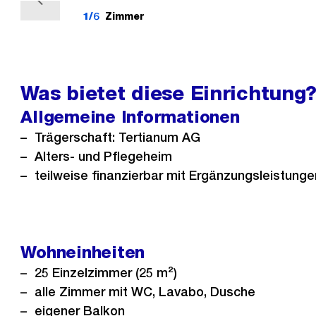
V
1/6
Zimmer
o
r
h
e
Was bietet diese Einrichtung
r
Allgemeine Informationen
i
Trägerschaft: Tertianum AG
g
Alters- und Pflegeheim
e
teilweise finanzierbar mit Ergänzungsleistunge
s
Wohneinheiten
25 Einzelzimmer (25 m²)
alle Zimmer mit WC, Lavabo, Dusche
eigener Balkon