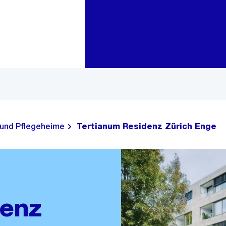
Zur Bereichsauswahl
Zum Inhalt
 und Pflegeheime
Tertianum Residenz Zürich Enge
denz