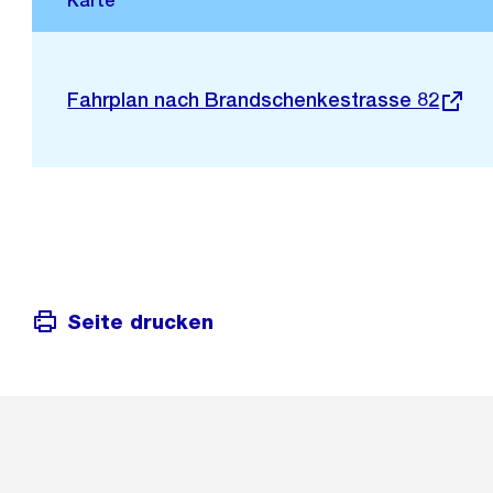
Stadtplan 3D
Externer
Fahrplan nach Brandschenkestrasse 82
Link:
Seite drucken