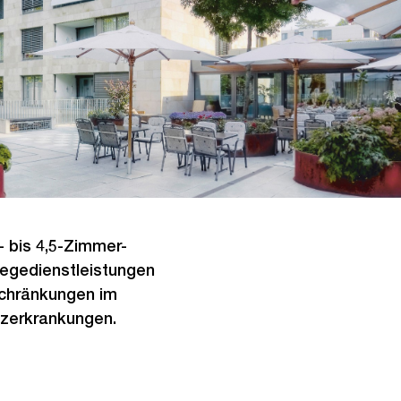
- bis 4,5-Zimmer-
legedienstleistungen
schränkungen im
nzerkrankungen.
Ö