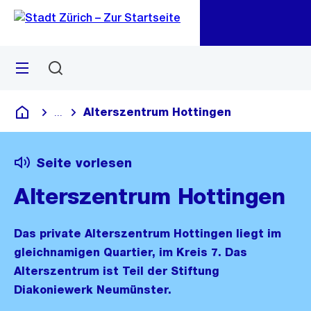
Zu
Zu
Sprunglink
Navigation
Menü
Suchen
M
öf
Alterszentrum Hottingen
...
Blende alle Breadcrumbs ein
Deutsch
Seite vorlesen
Alterszentrum Hottingen
Das private Alterszentrum Hottingen liegt im
gleichnamigen Quartier, im Kreis 7. Das
Alterszentrum ist Teil der Stiftung
Diakoniewerk Neumünster.