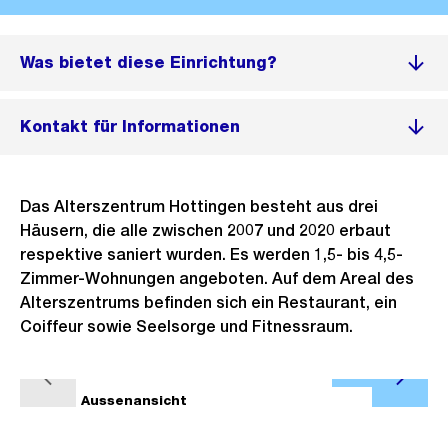
Was bietet diese Einrichtung?
Kontakt für Informationen
Das Alterszentrum Hottingen besteht aus drei
Häusern, die alle zwischen 2007 und 2020 erbaut
respektive saniert wurden. Es werden 1,5- bis 4,5-
Zimmer-Wohnungen angeboten. Auf dem Areal des
Alterszentrums befinden sich ein Restaurant, ein
Coiffeur sowie Seelsorge und Fitnessraum.
Ö
V
N
f
1/5
Aussenansicht
2/5
o
ä
f
r
c