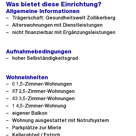
n
Was bietet diese Einrichtung?
h
h
e
Allgemeine Informationen
e
s
B
Trägerschaft: Gesundheitswelt Zollikerberg
r
t
Alterswohnungen mit Dienstleistungen
i
i
e
nicht finanzierbar mit Ergänzungsleistungen
l
g
s
d
e
i
Aufnahmebedingungen
s
hoher Selbständigkeitsgrad
n
G
r
Wohneinheiten
o
6 1,5-Zimmer-Wohnungen
87 2,5-Zimmer-Wohnungen
s
43 3,5-Zimmer-Wohnungen
s
1 4,5-Zimmer-Wohnung
a
eigener Balkon
n
Wohnung ausgestattet mit Notrufsystem
s
Parkplätze zur Miete
i
Kellerabteil / Estrich