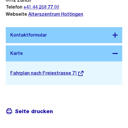
8032
Zürich
Telefon
+41 44 268 77 00
Webseite
Alterszentrum Hottingen
Stadtplan 3D
Externer
Fahrplan nach Freiestrasse 71
Link:
Seite drucken