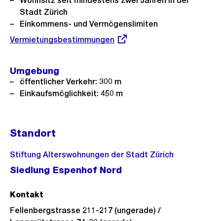
Wohnsitz seit mindestens zwei Jahren in der
Stadt Zürich
Einkommens- und Vermögenslimiten
Externer
Vermietungsbestimmungen
Link:
Umgebung
öffentlicher Verkehr: 300 m
Einkaufsmöglichkeit: 450 m
Standort
Stiftung Alterswohnungen der Stadt Zürich
Siedlung Espenhof Nord
Kontakt
Fellenbergstrasse 211-217 (ungerade) /