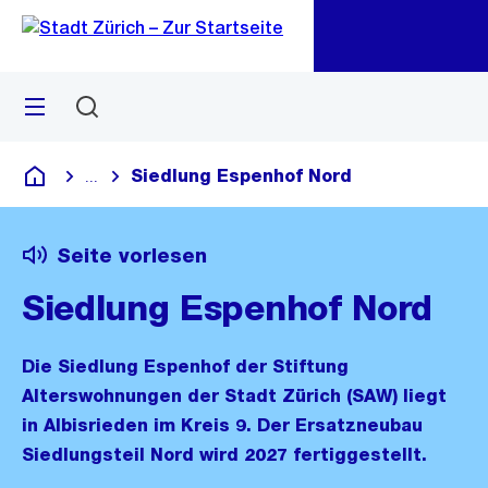
Zu
Zu
Sprunglink
Navigation
Menü
Suchen
M
öf
Siedlung Espenhof Nord
...
Blende alle Breadcrumbs ein
Deutsch
Seite vorlesen
Siedlung Espenhof Nord
Die Siedlung Espenhof der Stiftung
Alterswohnungen der Stadt Zürich (SAW) liegt
in Albisrieden im Kreis 9. Der Ersatzneubau
Siedlungsteil Nord wird 2027 fertiggestellt.