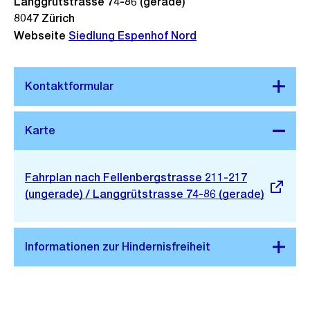
Langgrütstrasse 74-86 (gerade)
8047
Zürich
Webseite
Siedlung Espenhof Nord
Stadtplan 3D
Externer
Fahrplan nach Fellenbergstrasse 211-217
Link:
(ungerade) / Langgrütstrasse 74-86 (gerade)