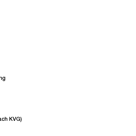
ng
ach KVG)