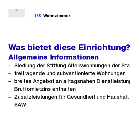
V
1/5
Wohnzimmer
o
r
h
e
Was bietet diese Einrichtung
r
Allgemeine Informationen
i
Siedlung der Stiftung Alterswohnungen der Sta
g
freitragende und subventionierte Wohnungen
e
breites Angebot an alltagsnahen Dienstleistu
s
Bruttomietzins enthalten
Zusatzleistungen für Gesundheit und Haushalt 
SAW