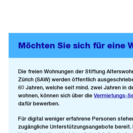
Möchten Sie sich für eine
Die freien Wohnungen der Stiftung Alterswo
Zürich (SAW) werden öffentlich ausgeschrie
60 Jahren, welche seit mind. zwei Jahren in d
wohnen, können sich über die
Externer
Vermietungs-S
dafür bewerben.
Link:
Für digital weniger erfahrene Personen stehe
zugängliche Unterstützungsangebote bereit.