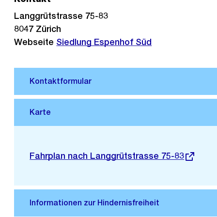
Langgrütstrasse 75-83
8047
Zürich
Webseite
Siedlung Espenhof Süd
Stadtplan 3D
Externer
Fahrplan nach Langgrütstrasse 75-83
Link: