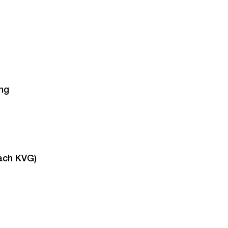
ng
ach KVG)