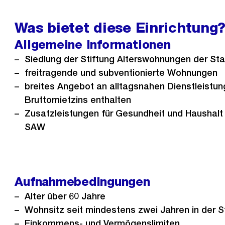
h
e
Was bietet diese Einrichtung
r
Allgemeine Informationen
i
Siedlung der Stiftung Alterswohnungen der Sta
g
freitragende und subventionierte Wohnungen
e
breites Angebot an alltagsnahen Dienstleistu
s
Bruttomietzins enthalten
Zusatzleistungen für Gesundheit und Haushalt 
SAW
Aufnahmebedingungen
Alter über 60 Jahre
Wohnsitz seit mindestens zwei Jahren in der S
Einkommens- und Vermögenslimiten