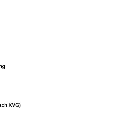
ng
ach KVG)