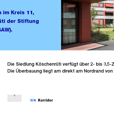
 im Kreis 11,
ti der Stiftung
SAW).
Die Siedlung Köschenrüti verfügt über 2- bis 3,
Die Überbauung liegt am direkt am Nordrand von
V
1/4
Korridor
o
r