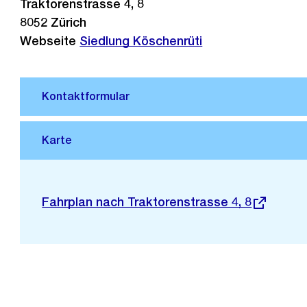
Traktorenstrasse 4, 8
8052
Zürich
Webseite
Siedlung Köschenrüti
Stadtplan 3D
Externer
Fahrplan nach Traktorenstrasse 4, 8
Link: