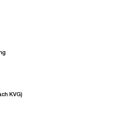
ng
ach KVG)