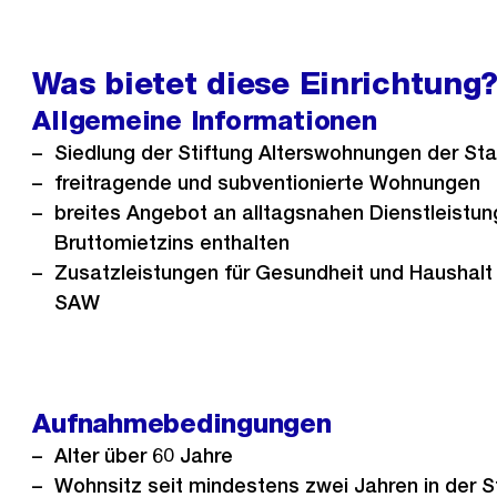
r
h
e
Was bietet diese Einrichtung
r
Allgemeine Informationen
i
Siedlung der Stiftung Alterswohnungen der Sta
g
freitragende und subventionierte Wohnungen
e
breites Angebot an alltagsnahen Dienstleistu
s
Bruttomietzins enthalten
Zusatzleistungen für Gesundheit und Haushalt 
SAW
Aufnahmebedingungen
Alter über 60 Jahre
Wohnsitz seit mindestens zwei Jahren in der S