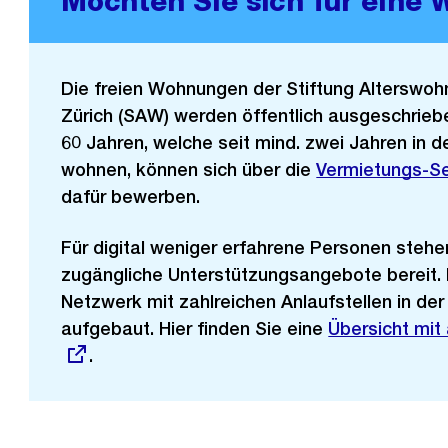
Möchten Sie sich für eine
Die freien Wohnungen der Stiftung Alterswo
Zürich (SAW) werden öffentlich ausgeschrie
60 Jahren, welche seit mind. zwei Jahren in d
wohnen, können sich über die
Externer
Vermietungs-S
dafür bewerben.
Link:
Für digital weniger erfahrene Personen stehe
zugängliche Unterstützungsangebote bereit.
Netzwerk mit zahlreichen Anlaufstellen in de
aufgebaut. Hier finden Sie eine
Externer
Übersicht mit 
.
Link: