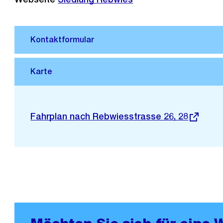
Stadtplan 3D
Externer
Fahrplan nach Rebwiesstrasse 26, 28
Link: