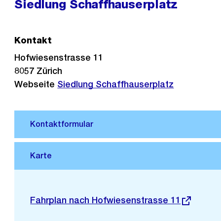
Siedlung Schaffhauserplatz
Kontakt
Hofwiesenstrasse 11
8057
Zürich
Webseite
Siedlung Schaffhauserplatz
Stadtplan 3D
Externer
Fahrplan nach Hofwiesenstrasse 11
Link: