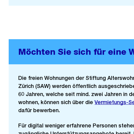
Möchten Sie sich für eine
Die freien Wohnungen der Stiftung Alterswo
Zürich (SAW) werden öffentlich ausgeschrie
60 Jahren, welche seit mind. zwei Jahren in d
wohnen, können sich über die
Externer
Vermietungs-S
dafür bewerben.
Link:
Für digital weniger erfahrene Personen stehe
zugängliche Unterstützungsangebote bereit.