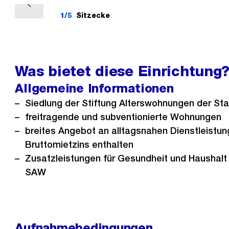
V
1/5
Sitzecke
o
r
h
e
Was bietet diese Einrichtung
r
Allgemeine Informationen
i
Siedlung der Stiftung Alterswohnungen der Sta
g
freitragende und subventionierte Wohnungen
e
breites Angebot an alltagsnahen Dienstleistu
s
Bruttomietzins enthalten
Zusatzleistungen für Gesundheit und Haushalt 
SAW
Aufnahmebedingungen