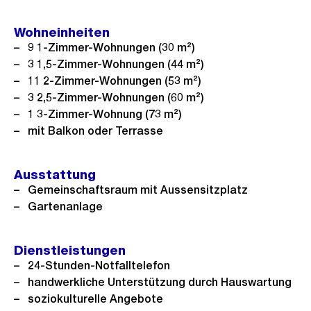
s
Link:
i
Wohneinheiten
c
9 1-Zimmer-Wohnungen (30 m²)
h
3 1,5-Zimmer-Wohnungen (44 m²)
t
11 2-Zimmer-Wohnungen (53 m²)
3 2,5-Zimmer-Wohnungen (60 m²)
1 3-Zimmer-Wohnung (73 m²)
mit Balkon oder Terrasse
Ausstattung
Gemeinschaftsraum mit Aussensitzplatz
Gartenanlage
Dienstleistungen
24-Stunden-Notfalltelefon
handwerkliche Unterstützung durch Hauswartung
soziokulturelle Angebote