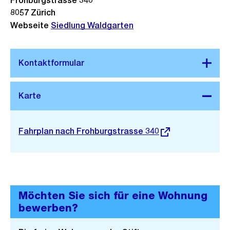
Frohburgstrasse 340
8057
Zürich
Webseite
Siedlung Waldgarten
Stadtplan 3D
Externer
Fahrplan nach Frohburgstrasse 340
Link:
Möchten Sie sich für eine Wohnung
bewerben?