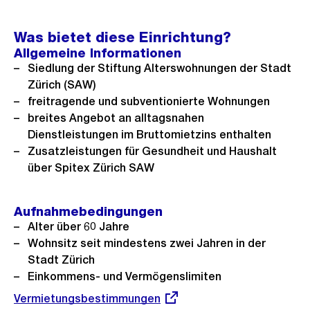
o
ä
f
r
c
n
Was bietet diese Einrichtung?
h
h
e
Allgemeine Informationen
e
s
B
Siedlung der Stiftung Alterswohnungen der Stadt
r
t
Zürich (SAW)
i
i
e
freitragende und subventionierte Wohnungen
l
breites Angebot an alltagsnahen
g
s
d
Dienstleistungen im Bruttomietzins enthalten
e
i
Zusatzleistungen für Gesundheit und Haushalt
s
n
über Spitex Zürich SAW
G
r
Aufnahmebedingungen
o
Alter über 60 Jahre
s
Wohnsitz seit mindestens zwei Jahren in der
s
Stadt Zürich
a
Einkommens- und Vermögenslimiten
n
Externer
Vermietungsbestimmungen