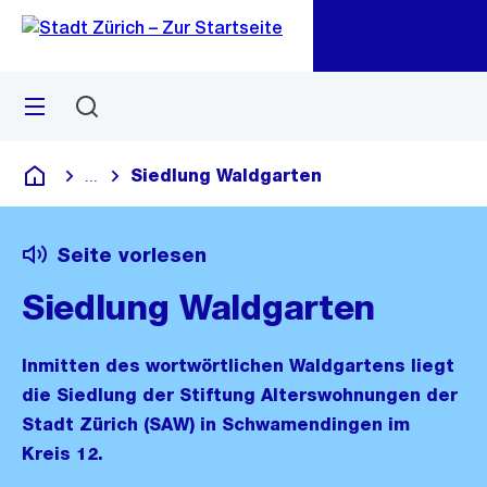
Zu
Zu
Sprunglink
Navigation
Menü
Suchen
M
öf
Siedlung Waldgarten
...
Blende alle Breadcrumbs ein
Deutsch
Seite vorlesen
Siedlung Waldgarten
Inmitten des wortwörtlichen Waldgartens liegt
die Siedlung der Stiftung Alterswohnungen der
Stadt Zürich (SAW) in Schwamendingen im
Kreis 12.