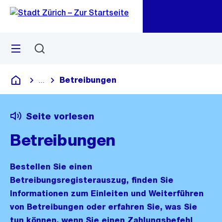
Zu
Zu
Sprunglink
Navigation
Menü
Suchen
M
öf
Betreibungen
...
Blende alle Breadcrumbs ein
Deutsch
Seite vorlesen
Betreibungen
Bestellen Sie einen
Betreibungsregisterauszug, finden Sie
Informationen zum Einleiten und Weiterführen
von Betreibungen oder erfahren Sie, was Sie
tun können, wenn Sie einen Zahlungsbefehl