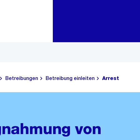
Zur Bereichsauswahl
Zum Inhalt
Betreibungen
Betreibung einleiten
Arrest
agnahmung von