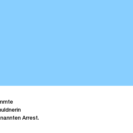
immte
uldnerin
enannten Arrest.