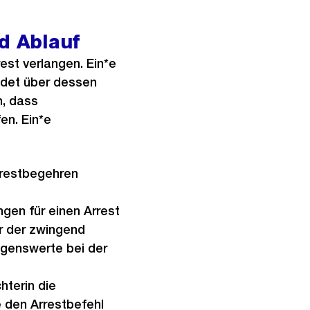
d Ablauf
est verlangen. Ein*e
eidet über dessen
n, dass
en. Ein*e
rrestbegehren
ngen für einen Arrest
er der zwingend
ögenswerte bei der
hterin die
ie den Arrestbefehl