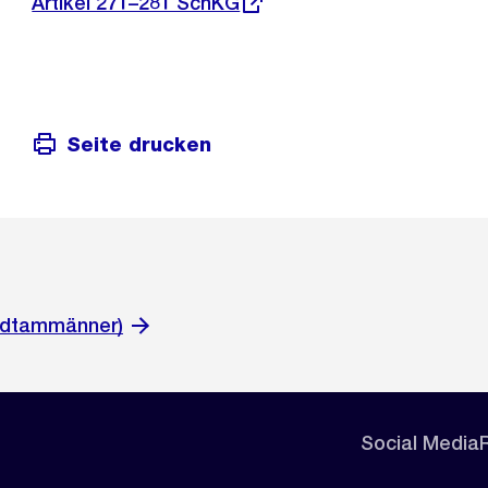
Artikel 271–281 SchKG
Seite drucken
adtammänner)
Social Media