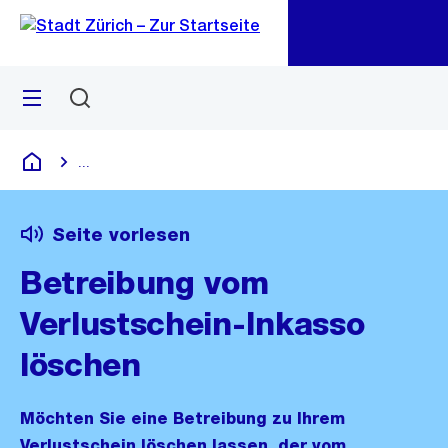
Zu
Zu
Sprunglink
Navigation
Menü
Suchen
M
öf
...
Blende alle Breadcrumbs ein
Deutsch
Seite vorlesen
Betreibung vom
Verlustschein-Inkasso
löschen
Möchten Sie eine Betreibung zu Ihrem
Verlustschein löschen lassen, der vom