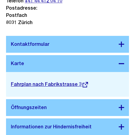
Telefon
+41 44 412 04 10
Postadresse:
Postfach
8031 Zürich
Stadtplan 3D
Externer
Fahrplan nach Fabrikstrasse 3
Link: