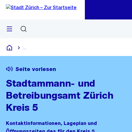
Zu
Zu
Sprunglink
Navigation
Menü
Suchen
M
öf
...
Blende alle Breadcrumbs ein
Deutsch
Seite vorlesen
Stadtammann- und
Betreibungsamt Zürich
Kreis 5
Kontaktinformationen, Lageplan und
Öffnungszeiten des für den Kreis 5