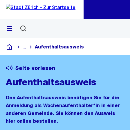
Zu
Zu
Sprunglink
Navigation
Menü
Suchen
M
öf
Aufenthaltsausweis
...
Blende alle Breadcrumbs ein
Deutsch
Seite vorlesen
Aufenthaltsausweis
Den Aufenthaltsausweis benötigen Sie für die
Anmeldung als Wochenaufenthalter*in in einer
anderen Gemeinde. Sie können den Ausweis
hier online bestellen.