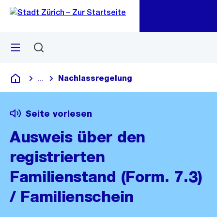
Zu
Zu
Sprunglink
Navigation
Menü
Suchen
M
öf
Nachlassregelung
...
Blende alle Breadcrumbs ein
Deutsch
Seite vorlesen
Ausweis über den
registrierten
Familienstand (Form. 7.3)
/ Familienschein