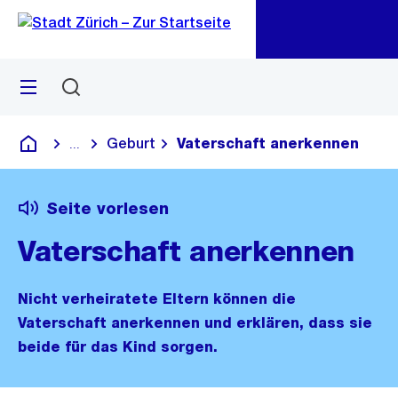
Zu
Zu
Sprunglink
Navigation
Menü
Suchen
M
öf
Geburt
Vaterschaft anerkennen
...
Blende alle Breadcrumbs ein
Deutsch
Seite vorlesen
Vaterschaft anerkennen
Nicht verheiratete Eltern können die
Vaterschaft anerkennen und erklären, dass sie
beide für das Kind sorgen.