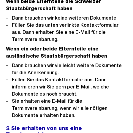
Wenn beide Elternteile die Schweizer
i
Staatsbürgerschaft haben
n
Dann brauchen wir keine weiteren Dokumente.
G
Füllen Sie das unten verlinkte Kontaktformular
r
aus. Dann erhalten Sie eine E-Mail für die
o
Terminvereinbarung.
s
Wenn ein oder beide Elternteile eine
s
ausländische Staatsbürgerschaft haben
a
Dann brauchen wir vielleicht weitere Dokumente
n
für die Anerkennung.
s
Füllen Sie das Kontaktformular aus. Dann
i
informieren wir Sie gern per E-Mail, welche
c
Dokumente es noch braucht.
Sie erhalten eine E-Mail für die
h
Terminvereinbarung, wenn wir alle nötigen
t
Dokumente erhalten haben.
3 Sie erhalten von uns eine