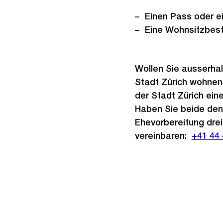
Einen Pass oder ei
Eine Wohnsitzbestä
Wollen Sie ausserhal
Stadt Zürich wohnen
der Stadt Zürich ein
Haben Sie beide den
Ehevorbereitung drei
vereinbaren:
Externe
+41 44 
Link: