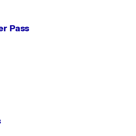
er Pass
s