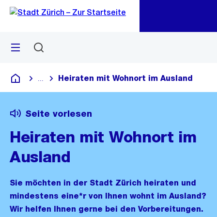
Zu
Zu
Sprunglink
Navigation
Menü
Suchen
M
öf
Heiraten mit Wohnort im Ausland
...
Blende alle Breadcrumbs ein
Deutsch
Seite vorlesen
Heiraten mit Wohnort im
Ausland
Sie möchten in der Stadt Zürich heiraten und
mindestens eine*r von Ihnen wohnt im Ausland?
Wir helfen Ihnen gerne bei den Vorbereitungen.