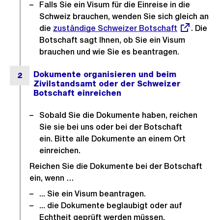
s
Falls Sie ein Visum für die Einreise in die
Schweiz brauchen, wenden Sie sich gleich an
s
die
Externer
zuständige Schweizer Botschaft
. Die
a
Botschaft sagt Ihnen, ob Sie ein Visum
Link:
n
brauchen und wie Sie es beantragen.
s
i
c
h
t
Sobald Sie die Dokumente haben, reichen
Sie sie bei uns oder bei der Botschaft
ein. Bitte alle Dokumente an einem Ort
einreichen.
Reichen Sie die Dokumente bei der Botschaft
ein, wenn …
... Sie ein Visum beantragen.
... die Dokumente beglaubigt oder auf
Echtheit geprüft werden müssen.