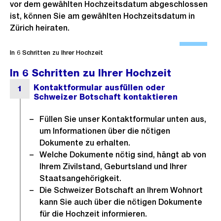
vor dem gewählten Hochzeitsdatum abgeschlossen
ist, können Sie am gewählten Hochzeitsdatum in
Zürich heiraten.
Ö
f
In 6 Schritten zu Ihrer Hochzeit
f
In 6 Schritten zu Ihrer Hochzeit
n
e
B
i
Füllen Sie unser Kontaktformular unten aus,
um Informationen über die nötigen
l
Dokumente zu erhalten.
d
Welche Dokumente nötig sind, hängt ab von
i
Ihrem Zivilstand, Geburtsland und Ihrer
n
Staatsangehörigkeit.
G
Die Schweizer Botschaft an Ihrem Wohnort
r
kann Sie auch über die nötigen Dokumente
o
für die Hochzeit informieren.