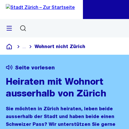
Zu
Zu
Sprunglink
Navigation
Menü
Suchen
M
öf
Wohnort nicht Zürich
...
Blende alle Breadcrumbs ein
Deutsch
Seite vorlesen
Heiraten mit Wohnort
ausserhalb von Zürich
Sie möchten in Zürich heiraten, leben beide
ausserhalb der Stadt und haben beide einen
Schweizer Pass? Wir unterstützen Sie gerne