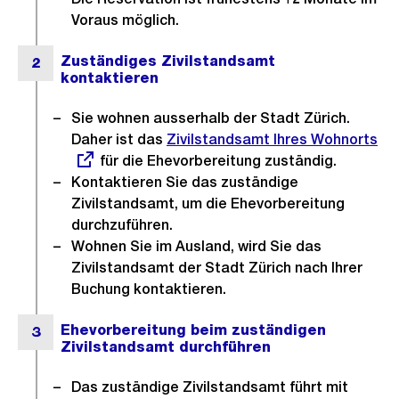
d
Voraus möglich.
i
n
G
r
Sie wohnen ausserhalb der Stadt Zürich.
o
Daher ist das
Externer
Zivilstandsamt Ihres Wohnorts
s
für die Ehevorbereitung zuständig.
Link:
Kontaktieren Sie das zuständige
s
Zivilstandsamt, um die Ehevorbereitung
a
durchzuführen.
n
Wohnen Sie im Ausland, wird Sie das
s
Zivilstandsamt der Stadt Zürich nach Ihrer
i
Buchung kontaktieren.
c
h
t
Das zuständige Zivilstandsamt führt mit