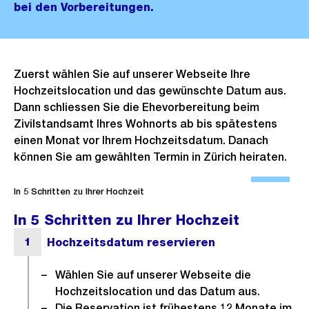
bei den Vorbereitungen.
Zuerst wählen Sie auf unserer Webseite Ihre
Hochzeitslocation und das gewünschte Datum aus.
Dann schliessen Sie die Ehevorbereitung beim
Zivilstandsamt Ihres Wohnorts ab bis spätestens
einen Monat vor Ihrem Hochzeitsdatum. Danach
können Sie am gewählten Termin in Zürich heiraten.
Ö
f
In 5 Schritten zu Ihrer Hochzeit
f
In 5 Schritten zu Ihrer Hochzeit
n
e
B
Wählen Sie auf unserer Webseite die
i
Hochzeitslocation und das Datum aus.
l
Die Reservation ist frühestens 12 Monate im