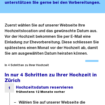
unterstützen Sie gerne bei den Vorbereitungen.
Zuerst wählen Sie auf unserer Webseite Ihre
Hochzeitslocation und das gewünschte Datum aus.
Vor der Hochzeit bekommen Sie per E-Mail eine
Einladung zur Ehevorbereitung. Diese schliessen Sie
spätestens einen Monat vor der Hochzeit ab, damit
Sie am ausgewählten Datum heiraten können.
Ö
f
In 4 Schritten zu Ihrer Hochzeit
f
In nur 4 Schritten zu Ihrer Hochzeit in
n
Zürich
e
B
i
Wählen Sie auf unserer Webseite die
l