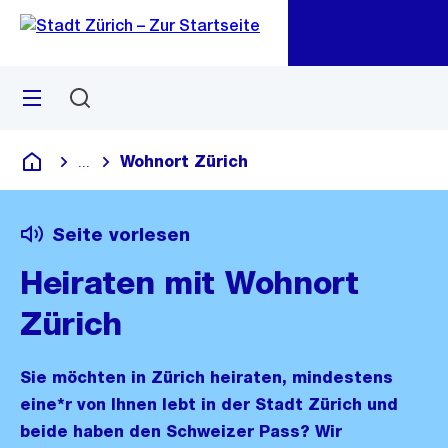
Zu
Zu
Sprunglink
Navigation
Menü
Suchen
M
öf
Wohnort Zürich
...
Blende alle Breadcrumbs ein
Deutsch
Seite vorlesen
Heiraten mit Wohnort
Zürich
Sie möchten in Zürich heiraten, mindestens
eine*r von Ihnen lebt in der Stadt Zürich und
beide haben den Schweizer Pass? Wir