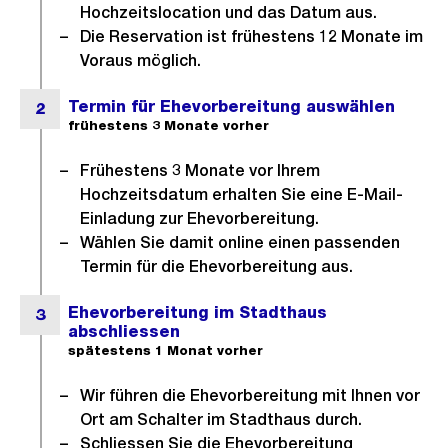
Hochzeitslocation und das Datum aus.
d
Die Reservation ist frühestens 12 Monate im
i
Voraus möglich.
n
G
r
o
Frühestens 3 Monate vor Ihrem
s
Hochzeitsdatum erhalten Sie eine E-Mail-
s
Einladung zur Ehevorbereitung.
a
Wählen Sie damit online einen passenden
n
Termin für die Ehevorbereitung aus.
s
i
c
h
t
Wir führen die Ehevorbereitung mit Ihnen vor
Ort am Schalter im Stadthaus durch.
Schliessen Sie die Ehevorbereitung