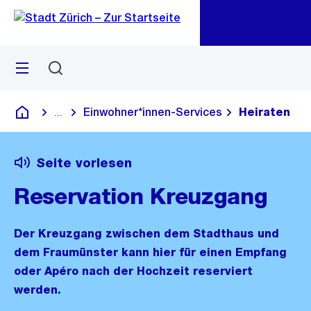
Zu
Zu
Sprunglink
Navigation
Menü
Suchen
M
öf
Einwohner*innen-Services
Heiraten
...
Blende alle Breadcrumbs ein
Deutsch
Seite vorlesen
Reservation Kreuzgang
Der Kreuzgang zwischen dem Stadthaus und
dem Fraumünster kann hier für einen Empfang
oder Apéro nach der Hochzeit reserviert
werden.