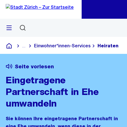
Zu
Zu
Sprunglink
Navigation
Menü
Suchen
M
öf
Einwohner*innen-Services
Heiraten
...
Blende alle Breadcrumbs ein
Deutsch
Seite vorlesen
Eingetragene
Partnerschaft in Ehe
umwandeln
Sie können Ihre eingetragene Partnerschaft in
eine Ehe umwandeln, wenn diese in der