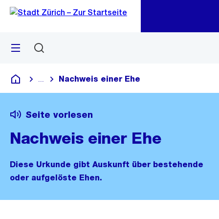
Zu
Zu
Sprunglink
Navigation
Menü
Suchen
M
öf
Nachweis einer Ehe
...
Blende alle Breadcrumbs ein
Deutsch
Seite vorlesen
Nachweis einer Ehe
Diese Urkunde gibt Auskunft über bestehende
oder aufgelöste Ehen.