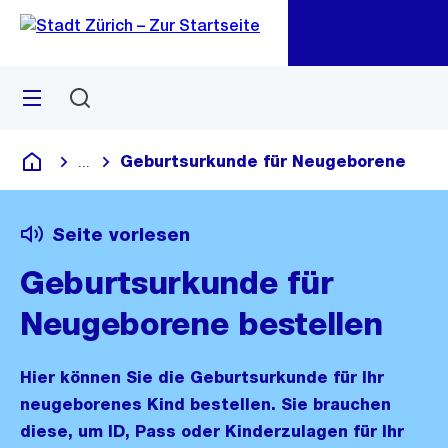
Zu
Zu
Sprunglink
Navigation
Menü
Suchen
M
öf
Geburtsurkunde für Neugeborene
...
Blende alle Breadcrumbs ein
Deutsch
Seite vorlesen
Geburtsurkunde für
Neugeborene bestellen
Hier können Sie die Geburtsurkunde für Ihr
neugeborenes Kind bestellen. Sie brauchen
diese, um ID, Pass oder Kinderzulagen für Ihr